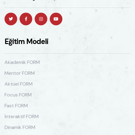
Eğitim Modeli
Akademik FORM
Mentor FORM
Aktüel FORM
Focus FORM
Fast FORM
İnteraktif FORM
Dinamik FORM