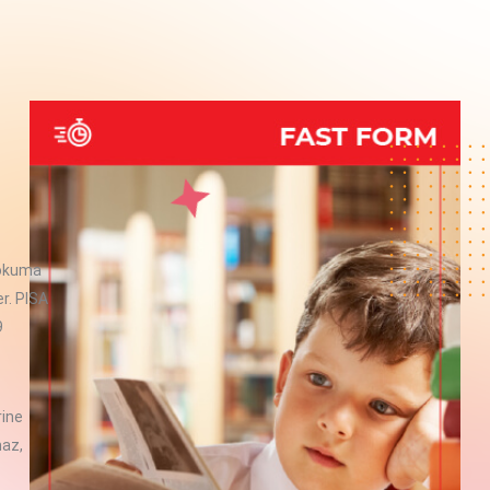
 okuma
er. PISA
9
rine
maz,