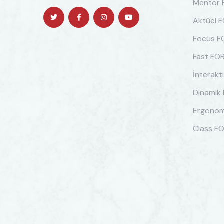
Mentor
Aktüel 
Focus 
Fast FO
İnterakt
Dinamik
Ergonom
Class F