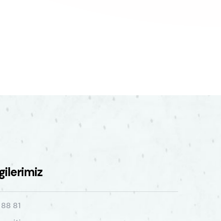
lgilerimiz
 88 81