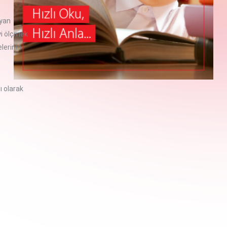
ayan
yi ölçmek
lerinin
ı olarak