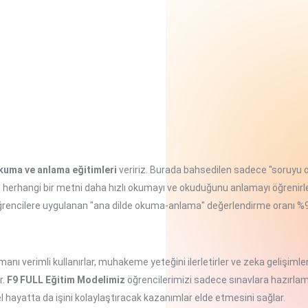
okuma ve anlama eğitimleri
veririz. Burada bahsedilen sadece "soruyu
le, herhangi bir metni daha hızlı okumayı ve okuduğunu anlamayı öğrenirl
 öğrencilere uygulanan "ana dilde okuma-anlama" değerlendirme oranı %
anı verimli kullanırlar, muhakeme yeteğini ilerletirler ve zeka gelişimle
r.
F9 FULL Eğitim Modelimiz
öğrencilerimizi sadece sınavlara hazırla
 hayatta da işini kolaylaştıracak kazanımlar elde etmesini sağlar.