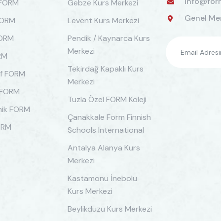
info@for
 FORM
Gebze Kurs Merkezi
Genel Mer
FORM
Levent Kurs Merkezi
FORM
Pendik / Kaynarca Kurs
Merkezi
RM
Tekirdağ Kapaklı Kurs
if FORM
Merkezi
 FORM
Tuzla Özel FORM Koleji
ik FORM
Çanakkale Form Finnish
ORM
Schools International
Antalya Alanya Kurs
Merkezi
Kastamonu İnebolu
Kurs Merkezi
Beylikdüzü Kurs Merkezi