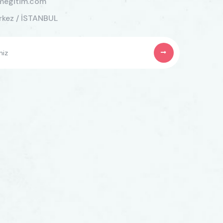
megitim.com
kez / İSTANBUL