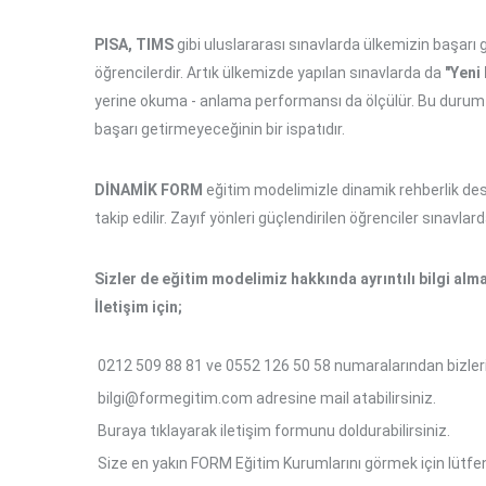
PISA, TIMS
gibi uluslararası sınavlarda ülkemizin başar
öğrencilerdir. Artık ülkemizde yapılan sınavlarda da
"Yeni
yerine okuma - anlama performansı da ölçülür. Bu durum s
başarı getirmeyeceğinin bir ispatıdır.
DİNAMİK FORM
eğitim modelimizle dinamik rehberlik des
takip edilir. Zayıf yönleri güçlendirilen öğrenciler sınavlard
Sizler de eğitim modelimiz hakkında ayrıntılı bilgi alma
İletişim için;
0212 509 88 81
ve
0552
126 50 58 numaralarından bizleri 
bilgi@formegitim.com
adresine mail atabilirsiniz.
Buraya tıklayarak iletişim formunu doldurabilirsiniz.
Size en yakın FORM Eğitim Kurumlarını görmek için lütf