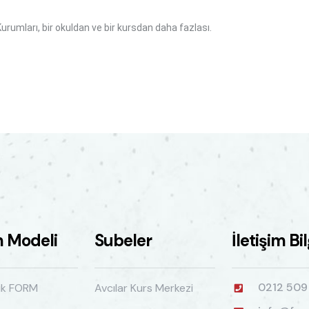
umları, bir okuldan ve bir kursdan daha fazlası.
m Modeli
Subeler
İletişim Bi
0212 509
ik FORM
Avcılar Kurs Merkezi