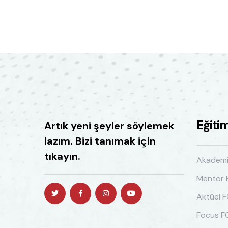
Eğiti
Artık yeni şeyler söylemek
lazım. Bizi tanımak için
tıkayın.
Akadem
Mentor
Aktüel 
Focus 