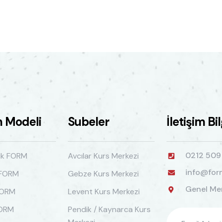
m Modeli
Subeler
İletişim Bi
0212 509
ik FORM
Avcılar Kurs Merkezi
info@for
 FORM
Gebze Kurs Merkezi
Genel Mer
FORM
Levent Kurs Merkezi
FORM
Pendik / Kaynarca Kurs