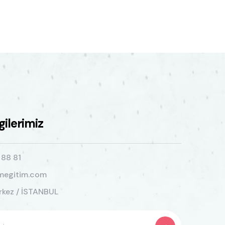
lgilerimiz
 88 81
megitim.com
kez / İSTANBUL