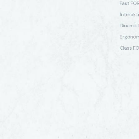
Fast FO
İnterakt
Dinamik
Ergonom
Class F