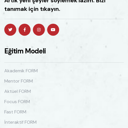
Artık yeni şeyler söylemek lazım. Bizi
tanımak için tıkayın.
Eğitim Modeli
Akademik FORM
Mentor FORM
Aktüel FORM
Focus FORM
Fast FORM
İnteraktif FORM